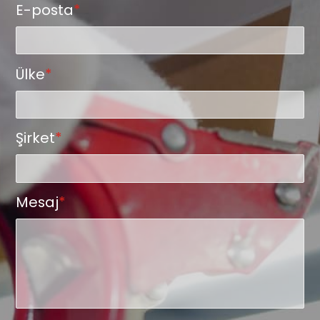
E-posta
*
Ülke
*
Şirket
*
Mesaj
*