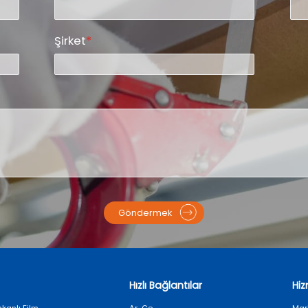
Şirket
*
Göndermek
Hızlı Bağlantılar
Hi