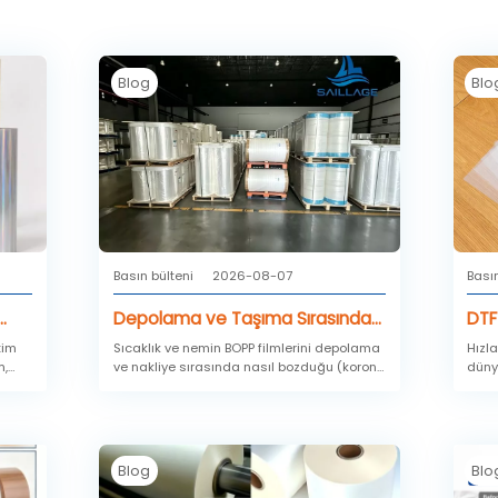
Blog
Blo
Basın bülteni
2026-08-07
Basın
Depolama ve Taşıma Sırasında
DTF 
Nem ve Sıcaklığın BOPP Filmi Nasıl
(A3
tim
Sıcaklık ve nemin BOPP filmlerini depolama
Hızl
m,
ve nakliye sırasında nasıl bozduğu (korona
dünya
Etkilediği
(30
eki
bozulması, tıkanma, çekirdek
form
Han
deformasyonu), güvenli depolama limitleri,
değil
kontrollü ortam ile karşılaştırma ve test
maliy
yöntemleri.
kalit
Blog
Blo