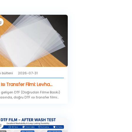
g
 bülteni
2026-07-31
Isı Transfer Filmi: Levha
/A4) veya Rulo
a gelişen DTF (Doğrudan Filme Baskı)
sında, doğru DTF ısı transfer filmi
cm/60cm) — Baskı Hacminize
atını seçmek sadece boyutla ilgili
gi Format Daha Uygun?
; üretim verimliliğinizi, malzeme
etinizi, baskı hızınızı ve nihai transfer
esini doğrudan etkiliyor.
g