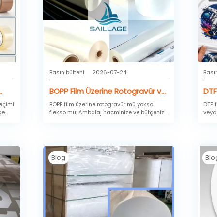
Basın bülteni
2026-07-24
Basın
BOPP Film Üzerine Rotogravür ve
DTF
Flekso Baskı: Baskı Kalitesi, Baskı
ned
eçimi
BOPP film üzerine rotogravür mü yoksa
DTF 
ce
flekso mu: Ambalaj hacminize ve bütçenize
veya 
Adedi ve Maliyet Karşılaştırması
Müş
an
uygun doğru baskı yöntemini seçmek için
pres
Ger
e
baskı kalitesini, baskı adedini ve toplam
yanlı
maliyeti karşılaştırın.
kusur
nede
nın
bakım
Blog
Blo