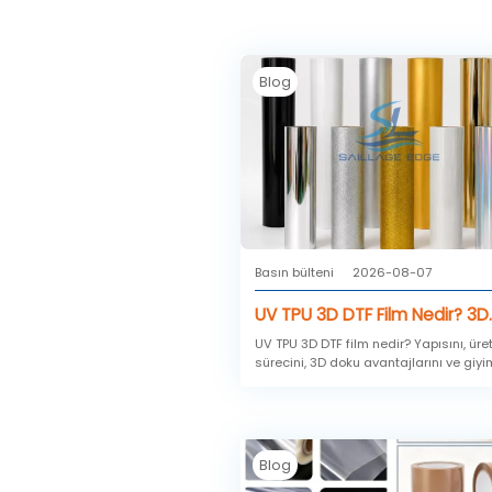
Blog
Basın bülteni
2026-08-07
UV TPU 3D DTF Film Nedir? 3D
Doku Transfer Kılavuzu
UV TPU 3D DTF film nedir? Yapısını, üre
sürecini, 3D doku avantajlarını ve giyi
ayakkabı, deri ürünleri ve özel ürünlerd
uygulamalarını öğrenin.
Blog