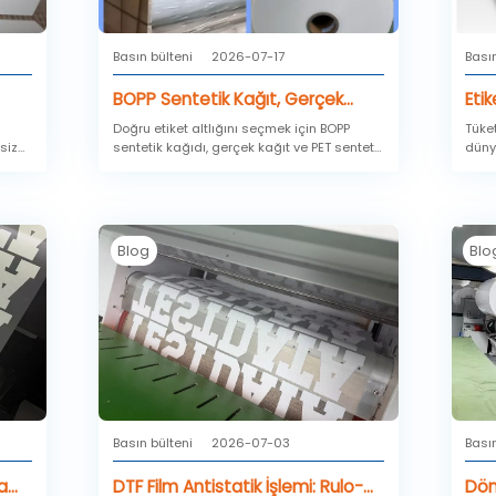
Basın bülteni
2026-07-17
Basın
BOPP Sentetik Kağıt, Gerçek
Eti
Kağıt ve PET Sentetik Kağıt
BOP
Doğru etiket altlığını seçmek için BOPP
Tüket
siz
sentetik kağıdı, gerçek kağıt ve PET sentetik
düny
Karşılaştırması
Algı
ine
kağıt ile dayanıklılık, baskı kalitesi, ısı
ileti
e her
direnci ve maliyet açısından karşılaştırın.
film
görü
bitir
fiya
Blog
Blo
nasıl
bask
profe
psiko
tekn
kada
Basın bülteni
2026-07-03
Basın
a
DTF Film Antistatik İşlemi: Rulo-
Dön