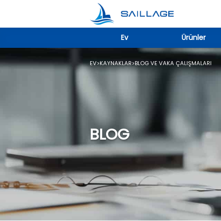
Ev
Ürünler
EV
>
KAYNAKLAR
>
BLOG VE VAKA ÇALIŞMALARI
BLOG