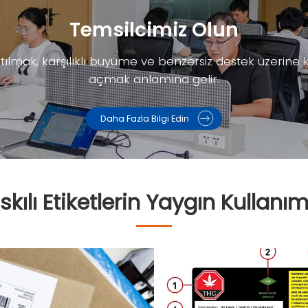
Temsilcimiz Olun
ılmak, karşılıklı büyüme ve benzersiz destek üzerine kur
açmak anlamına gelir.
Daha Fazla Bilgi Edin
skılı Etiketlerin Yaygın Kullanım