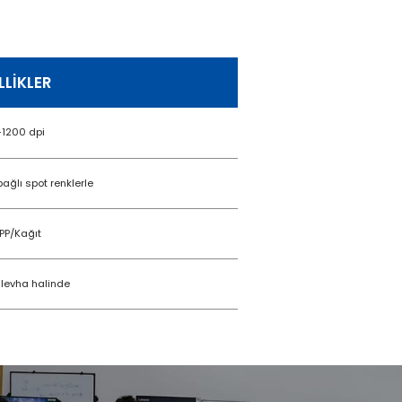
LLIKLER
1200 dpi
ağlı spot renklerle
PP/Kağıt
 levha halinde