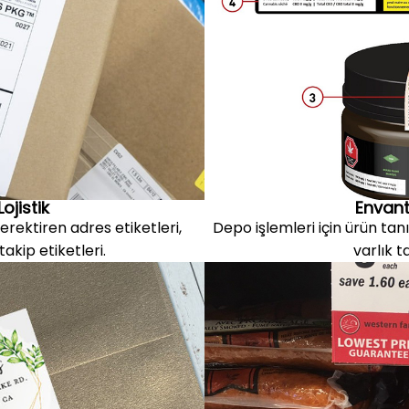
ojistik
Envant
erektiren adres etiketleri,
Depo işlemleri için ürün tanı
takip etiketleri.
varlık t