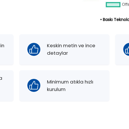
• Baskı Teknolo
in
Keskin metin ve ince
detaylar
a
Minimum atıkla hızlı
kurulum