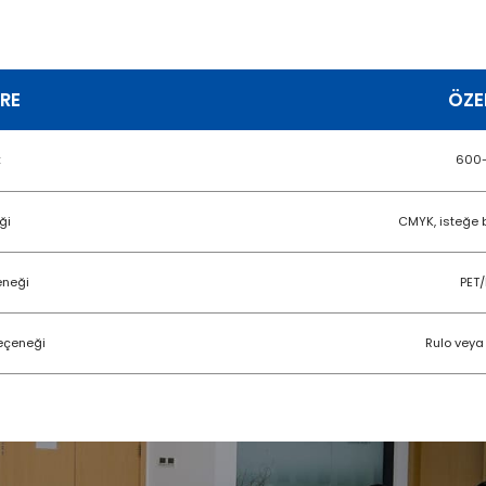
RE
ÖZE
k
600-
ği
CMYK, isteğe b
eneği
PET/
eçeneği
Rulo veya