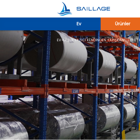
Ev
Ürünler
EV
>
LAZER YAZICI KENDINDEN YAPIŞKANLI ETIKET 