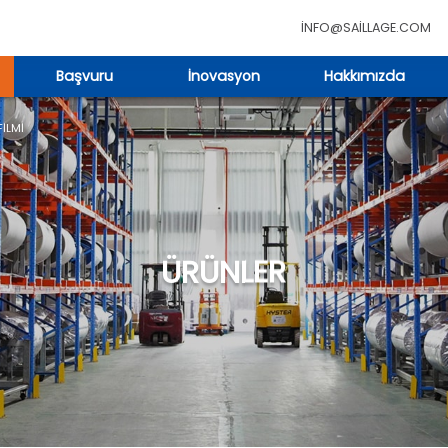
INFO@SAILLAGE.COM
Başvuru
İnovasyon
Hakkımızda
FILMI
ÜRÜNLER