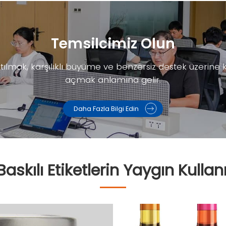
Temsilcimiz Olun
ılmak, karşılıklı büyüme ve benzersiz destek üzerine kur
açmak anlamına gelir.
Daha Fazla Bilgi Edin
Baskılı Etiketlerin Yaygın Kullan