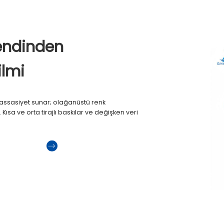
Kendinden
ilmi
e hassasiyet sunar; olağanüstü renk
 Kısa ve orta tirajlı baskılar ve değişken veri