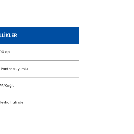
LLIKLER
00 dpi
 Pantone uyumlu
PP/Kağıt
 levha halinde