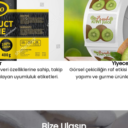
r
Yiyece
veri özelliklerine sahip, takip
Görsel çekiciliğin raf etkis
şılayan uyumluluk etiketleri.
yapımı ve gurme ürünler 
Bize Ulaşın