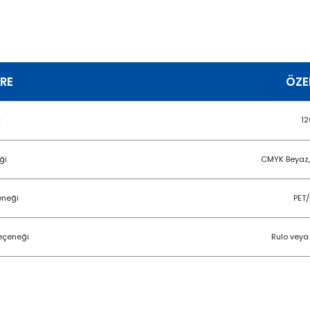
RE
ÖZE
k
12
ği
CMYK Beyaz,
eneği
PET/
eçeneği
Rulo veya