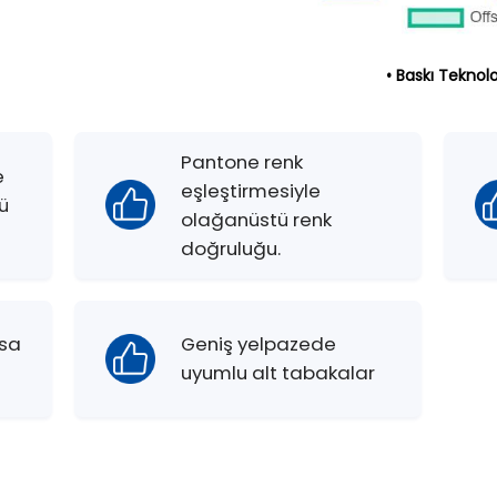
• Baskı Teknolo
Pantone renk
e
eşleştirmesiyle
ü
olağanüstü renk
doğruluğu.
ısa
Geniş yelpazede
.
uyumlu alt tabakalar