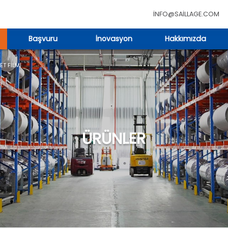
INFO@SAILLAGE.COM
Başvuru
İnovasyon
Hakkımızda
ET FILMI
ÜRÜNLER