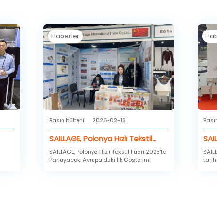
Haberler
Hab
Basın bülteni
2026-02-16
Basın
SAILLAGE, Polonya Hızlı Tekstil
SAI
Fuarı 2025'te Parlayacak:
şeh
SAILLAGE, Polonya Hızlı Tekstil Fuarı 2025'te
SAIL
Parlayacak: Avrupa'daki İlk Gösterimi
tari
Avrupa'daki İlk Gösterimi
Fuar
Guan
inkje
önde 
DPES
alan
marka