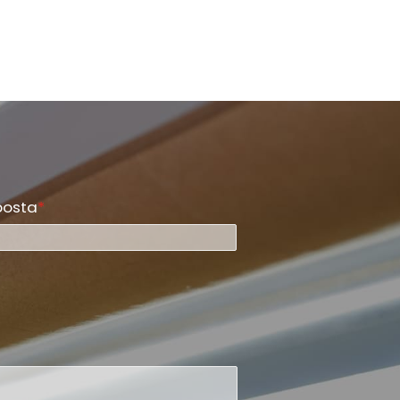
a getirdi. Bu önemli platformdan
rlanan SAILLAGE DTF ekibi, Güney Çin
lke genelindeki reklam medyası ve
al baskı alanlarındaki sektör
esyonelleriyle derinlemesine görüş
verişinde bulundu. Marka, pazar
açları ve talepleri hakkında ilk elden
i edinmenin yanı sıra, hem
selleştirilmiş özelleştirme hem de büyük
li üretim için tasarlanmış DTF ürün
zesini de sergiledi. Bu girişim,
LAGE'ın Çin'in reklam ve DTF baskı
öründeki rekabetçi pazar konumunu
 da güçlendirdi.
posta
*