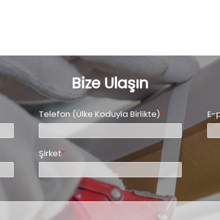
aray
yara
ve ü
dijit
prof
alış
ihtiy
bilg
kişi
ölçek
Bize Ulaşın
yelpa
SAIL
sekt
daha
Telefon (Ülke Koduyla Birlikte)
*
E-
Şirket
*