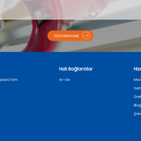
Göndermek
Hızlı Bağlantılar
Hi
kanlı Film
Ar-Ge
Mar
Sert
Üre
Blog
Şirk