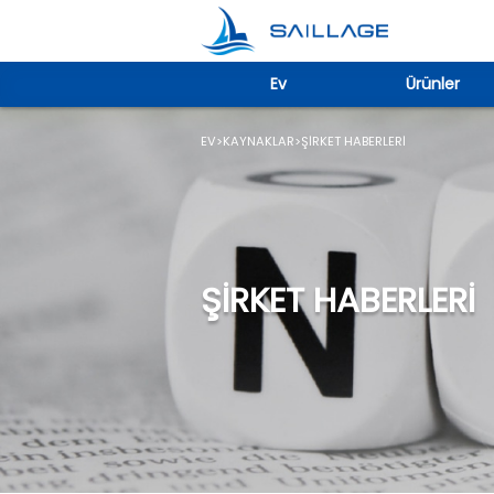
Ev
Ürünler
EV
>
KAYNAKLAR
>
ŞIRKET HABERLERI
ŞIRKET HABERLERI