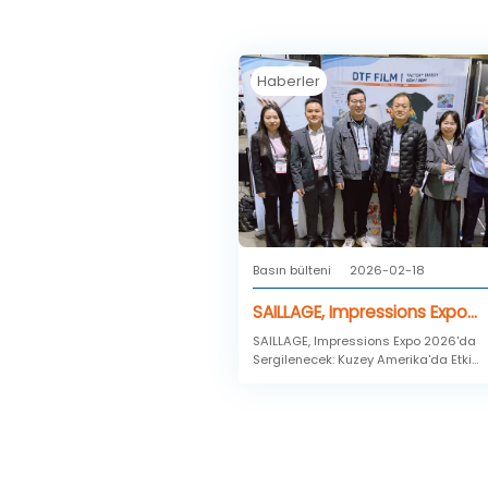
Haberler
Basın bülteni
2026-02-18
SAILLAGE, Impressions Expo
2026'da Sergilenecek: Kuzey
SAILLAGE, Impressions Expo 2026'da
Sergilenecek: Kuzey Amerika'da Etki
Amerika'da Etki Yaratmak
Yaratmak