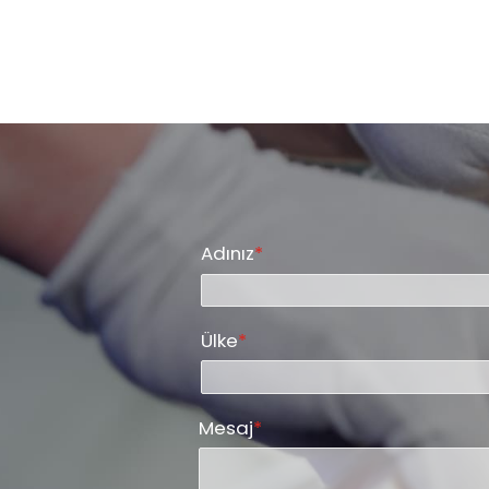
Adınız
*
Ülke
*
Mesaj
*