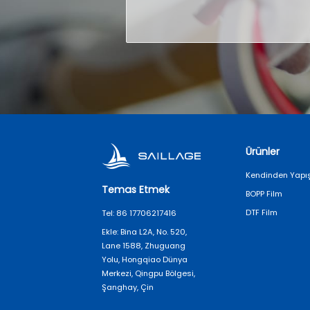
Ürünler
Kendinden Yapış
Temas Etmek
BOPP Film
DTF Film
Tel: 86 17706217416
Ekle: Bina L2A, No. 520,
Lane 1588, Zhuguang
Yolu, Hongqiao Dünya
Merkezi, Qingpu Bölgesi,
Şanghay, Çin