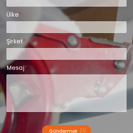
Ülke
*
Şirket
*
Mesaj
*
Göndermek