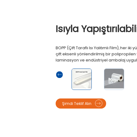
Isıyla Yapıştırılabil
BOPP (Çift Taraflı Isı Yalıtımlı Film), her ik
çift eksenli yönlendirilmiş bir polipropile
laminasyon ve endüstriyel ambalaj uygula
Şimdi Teklif Alın