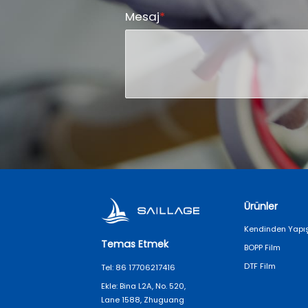
Mesaj
*
Ürünler
Kendinden Yapış
Temas Etmek
BOPP Film
DTF Film
Tel: 86 17706217416
Ekle: Bina L2A, No. 520,
Lane 1588, Zhuguang