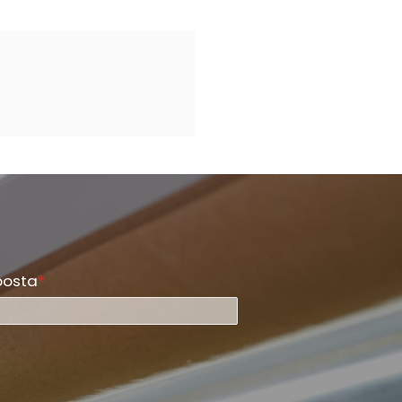
posta
*