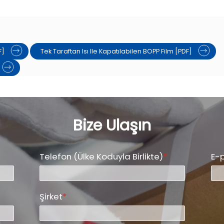
F]
Tek Taraftan Isı Ile Kapatılabilen BOPP Film [PDF]
Bize Ulaşın
Telefon (Ülke Koduyla Birlikte)
*
E-
Şirket
*