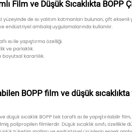
ımlı Film ve Düşük Sıcaklıkta BOPP Çift
 iki yüzeyinde de ısı yalıtım katmanları bulunan, çift eksenli 
e endüstriyel ambalaj uygulamalarında kullanılır.
lı ısı ile yapıştırma özelliği.
k ve parlaklık.
boyutsal kararlılık.
ılabilen BOPP film ve düşük sıcaklıkta te
 ve düşük sıcaklık BOPP tek taraflı ısı ile yapıştırılabilir film, b
iş polipropilen filmlerdir. Düşük sıcaklık sınıfı, özellikle 
 günlük tüketim malları ve endüstriyel ürünlerin esnek amba