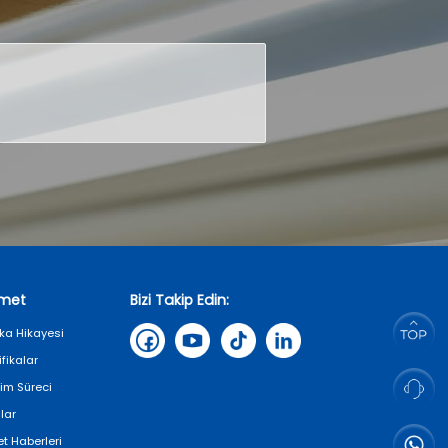
zmet
Bizi Takip Edin:
ka Hikayesi
ifikalar
tim Süreci
lar
et Haberleri