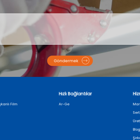
Göndermek
Hızlı Bağlantılar
Hi
kanlı Film
Ar-Ge
Mar
Sert
Üre
Blog
Şirk