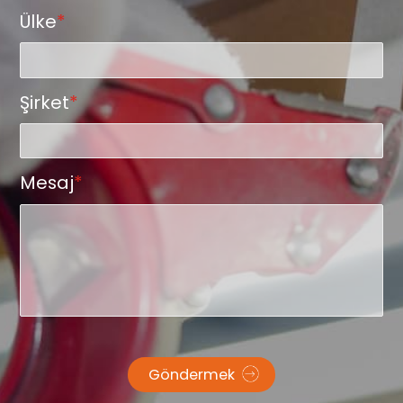
Ülke
*
Şirket
*
Mesaj
*
Göndermek