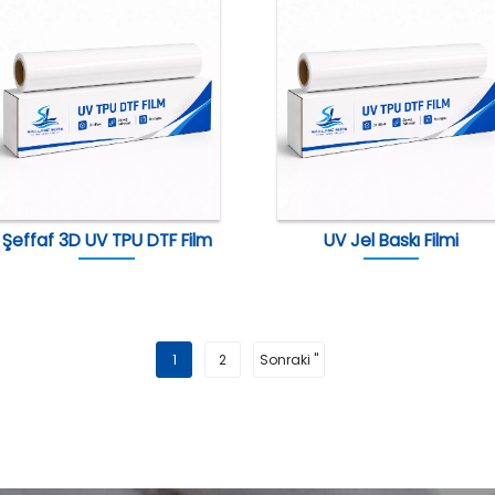
Şeffaf 3D UV TPU DTF Film
UV Jel Baskı Filmi
1
2
Sonraki "