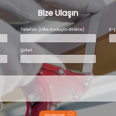
Bize Ulaşın
Telefon (Ülke Koduyla Birlikte)
*
E-
Şirket
*
Göndermek