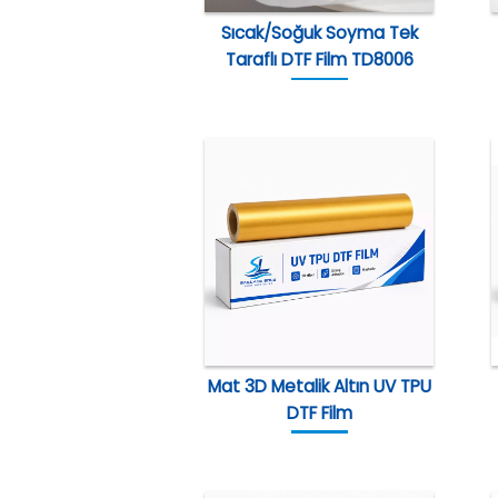
Sıcak/Soğuk Soyma Tek
Taraflı DTF Film TD8006
Mat 3D Metalik Altın UV TPU
DTF Film