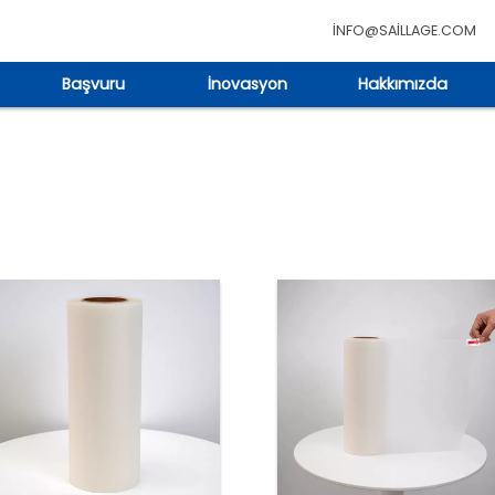
INFO@SAILLAGE.COM
Başvuru
İnovasyon
Hakkımızda