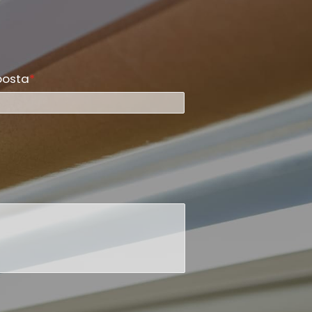
posta
*