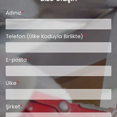
Adınız
*
Telefon (Ülke Koduyla Birlikte)
*
E-posta
*
Ülke
*
Şirket
*