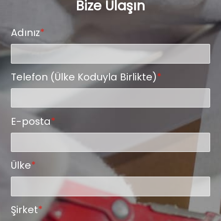
Bize Ulaşın
Adınız
*
Telefon (Ülke Koduyla Birlikte)
*
E-posta
*
Ülke
*
Şirket
*