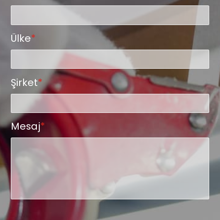
Ülke
*
Şirket
*
Mesaj
*