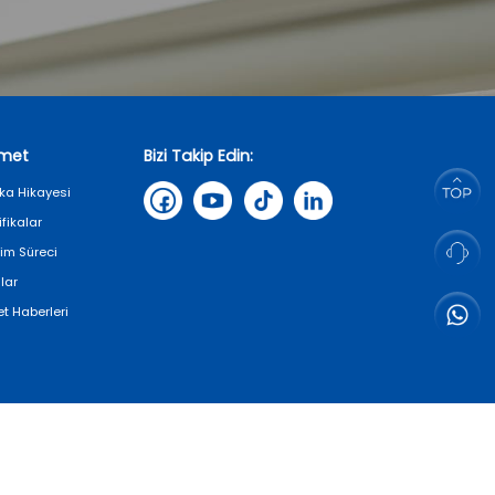
zmet
Bizi Takip Edin:
ka Hikayesi
ifikalar
tim Süreci
lar
et Haberleri