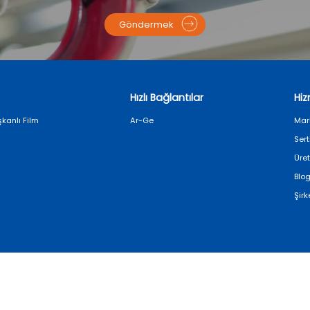
Göndermek
Hızlı Bağlantılar
Hi
kanlı Film
Ar-Ge
Mar
Sert
Üre
Blog
Şirk
Telif hakkı© 2025 SAILLAGE
Gizlilik Politikası