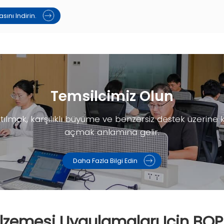
sını Indirin.
Temsilcimiz Olun
ılmak, karşılıklı büyüme ve benzersiz destek üzerine kur
açmak anlamına gelir.
Daha Fazla Bilgi Edin
lzemesi Uygulamaları Için BOP