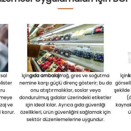
sal
İçin
gıda ambalajı
Yağ, gres ve soğutma
İçin
k
blister
nemine karşı güçlü direnç gösterir; bu da
görsell
ğru
onu atıştırmalıklar, soslar veya
şekilde
enmeye
dondurulmuş gıdalar üzerindeki etiketler
(
zaj ve
için ideal kılar. Ayrıca gıda güvenliği
kaynak
i korur.
özellikleri, ürün güvenliğini sağlamak için
ü
sektör düzenlemelerine uygundur.