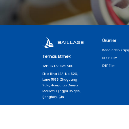
Ürünler
Kendinden Yapış
Temas Etmek
BOPP Film
DTF Film
Tel: 86 17706217416
Ekle: Bina L2A, No. 520,
Lane 1588, Zhuguang
Yolu, Hongqiao Dünya
Merkezi, Qingpu Bölgesi,
Şanghay, Çin