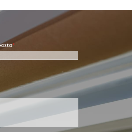
posta
*