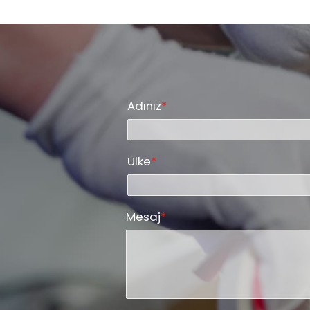
Adınız
*
Ülke
*
Mesaj
*