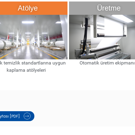
Atölye
Üretme
k temizlik standartlarına uygun
Otomatik üretim ekipmanı
kaplama atölyeleri
yfası [PDF]