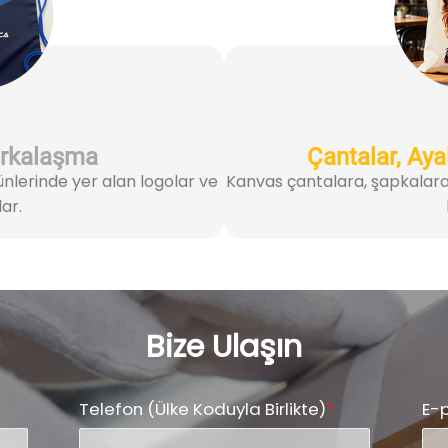
rkalaşma
Çantalar, Aya
lerinde yer alan logolar ve
Kanvas çantalara, şapkalara
ar.
Bize Ulaşın
Telefon (Ülke Koduyla Birlikte)
*
E-