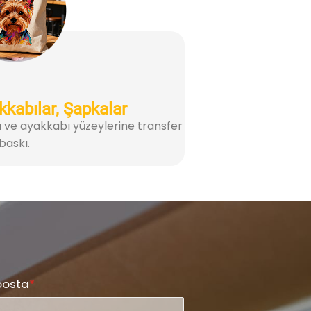
kkabılar, Şapkalar
 ve ayakkabı yüzeylerine transfer
baskı.
posta
*