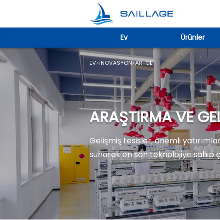
Ev
Ürünler
EV
>
İNOVASYON
>
AR-GE
ARAŞTIRMA VE GEL
Gelişmiş tesisler, önemli yatırımlar
sunarak en son teknolojiye sahip 