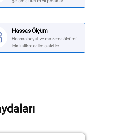
gelişmiş üretim ekipmanları.
Hassas Ölçüm
Hassas boyut ve malzeme ölçümü
için kalibre edilmiş aletler.
aydaları