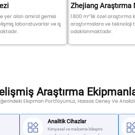
ezi
Zhejiang Araştırma
de yer alan amiral gemisi
1.800 m²'lik özel araştırm
elişmiş laboratuvarlar ve iş
araştırmalara ve teknoloji t
maktadır.
odaklanmaktadır.
elişmiş Araştırma Ekipmanla
eğerindeki Ekipman Portföyümüz, Hassas Deney Ve Analizl
Analitik Cihazlar
Kimyasal ve malzeme bileşimi