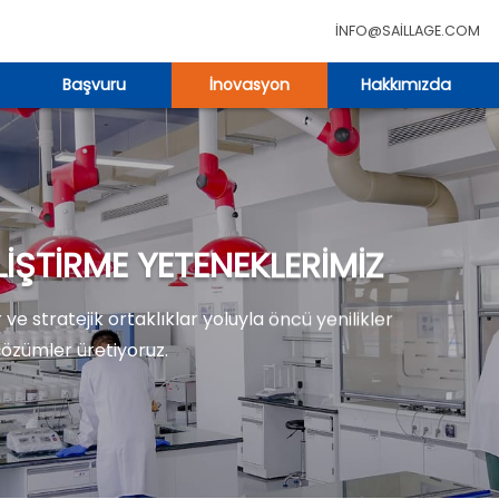
INFO@SAILLAGE.COM
Başvuru
İnovasyon
Hakkımızda
IŞTIRME YETENEKLERIMIZ
 ve stratejik ortaklıklar yoluyla öncü yenilikler
çözümler üretiyoruz.