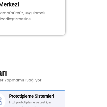
 Merkezi
a kampüsümüz, uygulamalı
icarileştirmesine
rı
er Yapmamızı Sağlıyor.
Prototipleme Sistemleri
Hızlı prototipleme ve test için