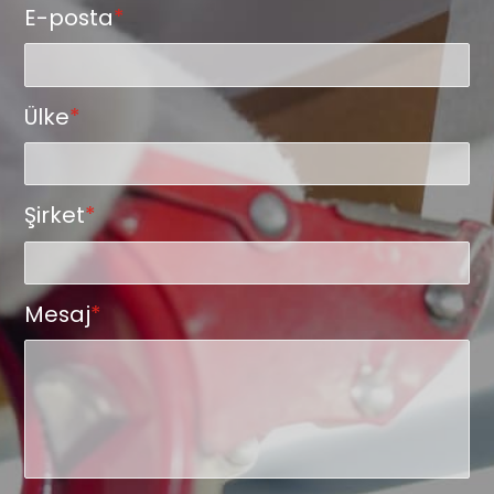
E-posta
*
Ülke
*
Şirket
*
Mesaj
*