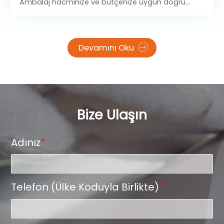
Ambalaj hacminize ve bütçenize uygun doğru
baskı yöntemini seçmek için baskı kalitesini, baskı
adedini ve toplam maliyeti karşılaştırın.
Devamını Oku
Bize Ulaşın
Adınız
*
Telefon (Ülke Koduyla Birlikte)
*