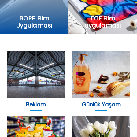
BOPP Film
DTF Film
Uygulaması
uygulaması
Reklam
Günlük Yaşam