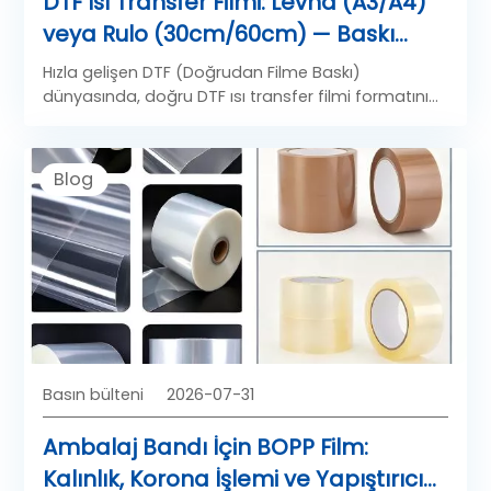
DTF Isı Transfer Filmi: Levha (A3/A4)
veya Rulo (30cm/60cm) — Baskı
Hacminize Hangi Format Daha
Hızla gelişen DTF (Doğrudan Filme Baskı)
Uygun?
dünyasında, doğru DTF ısı transfer filmi formatını
seçmek sadece boyutla ilgili değil; üretim
verimliliğinizi, malzeme maliyetinizi, baskı hızınızı ve
nihai transfer kalitesini doğrudan etkiliyor.
Blog
Basın bülteni
2026-07-31
Ambalaj Bandı İçin BOPP Film:
Kalınlık, Korona İşlemi ve Yapıştırıcı