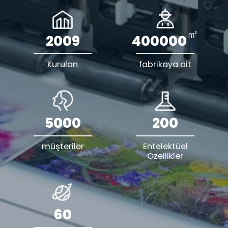
㎡
2009
400000
Kurulan
fabrikaya ait
5000
200
müşteriler
Entelektüel
Özellikler
60