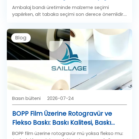
Kaplama Özellikleri
Ambalaj bandı üretiminde malzeme seçimi
yapılırken, alt tabaka seçimi son derece önemlidir.
Ambalaj bandı için kullanılan BOPP film, dünya
çapındaki sektörlerde kullanılan basınca duyarlı
yapışkan bantların temel omurgasını oluşturur.
Blog
Herhangi bir BOPP film yapışkan bandının
performansı üç kritik özelliğe bağlıdır: kalınlık,
korona işlemi ve yapışkan kaplama. Bu
parametreleri anlamak, optimum bant kalitesinde
BOPP film performansı arayan bant üreticileri ve
tedarik uzmanları için çok önemlidir.
Basın bülteni
2026-07-24
BOPP Film Üzerine Rotogravür ve
Flekso Baskı: Baskı Kalitesi, Baskı
Adedi ve Maliyet Karşılaştırması
BOPP film üzerine rotogravür mü yoksa flekso mu: